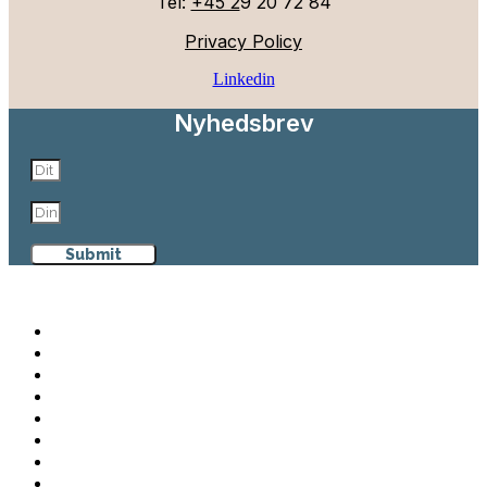
Tel:
+45 2
9 20 72 84
Privacy Policy
Linkedin
Nyhedsbrev
Submit
Aalborg Maritime & Logistics
Medlemstilbud
Formål
Etablering af projekter
Bliv medlem
Kontingent
ERFA grupper
Arrangementer